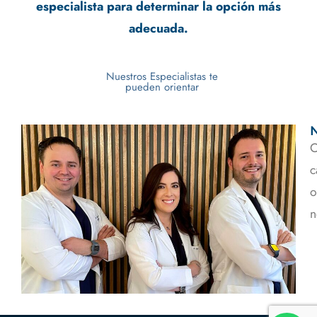
especialista para determinar la opción más
adecuada.
Nuestros Especialistas te
pueden orientar
C
c
o
n